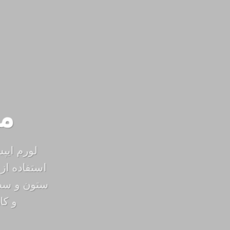
ما
لورم ایپ
استفاده از
ستون و سطر
و کا