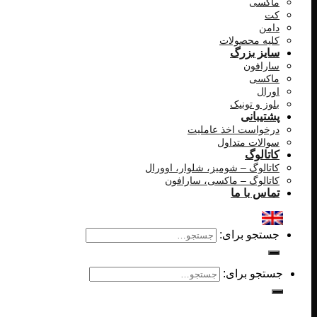
ماکسی
کت
دامن
کلیه محصولات
سایز بزرگ
سارافون
ماکسی
اورال
بلوز و تونیک
پشتیبانی
درخواست اخذ عاملیت
سوالات متداول
کاتالوگ
کاتالوگ – شومیز، شلوار، اوورال
کاتالوگ – ماکسی، سارافون
تماس با ما
جستجو برای:
جستجو برای: