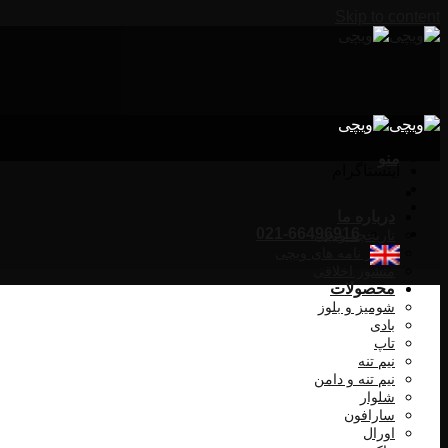
Skip to content
منو
اینستاگرام
درباره ما
021-66496916
تاریخچه ویچی
تقدیر نامه های ویچی
منشور اخلاقی
محصولات
شومیز و بلوز
بادی
تاپ
نیم تنه
نیم تنه و دامن
شلوار
سارافون
اورال