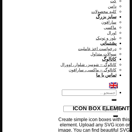
کت
دامن
کلیه محصولات
سایز بزرگ
سارافون
ماکسی
اورال
بلوز و تونیک
پشتیبانی
درخواست اخذ عاملیت
سوالات متداول
کاتالوگ
کاتالوگ – شومیز، شلوار، اوورال
کاتالوگ – ماکسی، سارافون
تماس با ما
جستجو
برای:
ICON BOX ELEMENT
جستجو
برای:
Create simple icon boxes with this
element. Upload any SVG icon or
image. You can find beautiful SVG