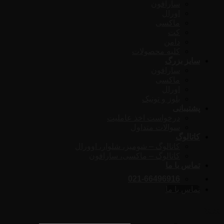
سارافون
اورال
ماکسی
کت
دامن
کلیه محصولات
سایز بزرگ
سارافون
ماکسی
اورال
بلوز و تونیک
پشتیبانی
درخواست اخذ عاملیت
سوالات متداول
کاتالوگ
کاتالوگ – شومیز، شلوار، اوورال
کاتالوگ – ماکسی، سارافون
تماس با ما
021-66496916
تماس با ما
ورود