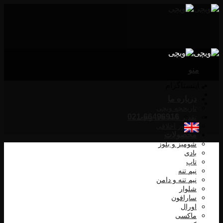
Skip
to
content
منو
اینستاگرام
درباره ما
تاریخچه ویچی
021-66496916
تقدیر نامه های ویچی
منشور اخلاقی
محصولات
شومیز و بلوز
بادی
تاپ
نیم تنه
نیم تنه و دامن
شلوار
سارافون
اورال
ماکسی