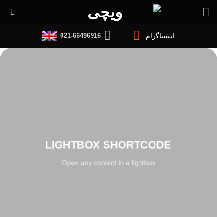
Ski
t
conten
021-66496916
اینستاگرام
LIGHTBOX SHORTCODE
Open any content in a lightbox