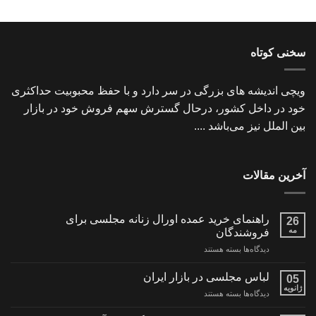
سخنی کوتاه
ویچی اندیشه های بزرگی در سر دارد و با حفظ محبوبیت حداکثری
خود در داخل کشور، درحال گسترش سهم فروش خود در بازار
بین الملل نیز می‌باشد ....
آخرین مقالات
راهنمای خرید عمده اورال زنانه مجلسی برای
26
مه
فروشندگان
برای
دیدگاه‌ها
بسته هستند
راهنمای
خرید
لباس مجلسی در بازار ایران
05
عمده
ژانویه
برای
دیدگاه‌ها
بسته هستند
اورال
لباس
زنانه