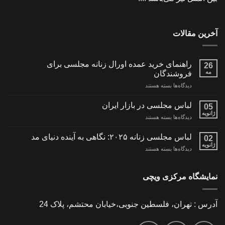
آخرین مقالات
راهنمای خرید عمده اورال زنانه مجلسی برای
26
مه
فروشندگان
برای
دیدگاه‌ها
بسته هستند
راهنمای
خرید
لباس مجلسی در بازار ایران
05
عمده
ژانویه
برای
دیدگاه‌ها
بسته هستند
اورال
لباس
زنانه
مجلسی
لباس مجلسی زنانه ۲۰۲۵: نگاهی به آینده دنیای مد
مجلسی
02
در
ژانویه
برای
برای
دیدگاه‌ها
بسته هستند
بازار
فروشندگان
لباس
ایران
مجلسی
زنانه
نمایشگاه مرکزی ویچی
۲۰۲۵:
نگاهی
به
آدرس : تهران، فلسطین جنوبی،خیابان محتشم، پلاک 24
آینده
دنیای