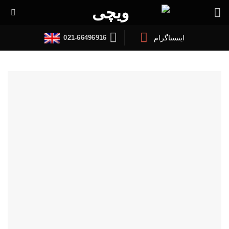
Ski
t
conten
021-66496916
اینستاگرام