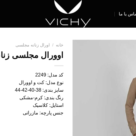
اس با ما
خانه
/
اورال زنانه مجلسی
اوورال مجلسی زنانه 49
کد مدل: 2249
نوع مدل: کت و اوورال
سایز بندی: 38-40-42-44
رنگ بندی: کرم-مشکی
استایل: کلاسیک
جنس پارچه: مازراتی