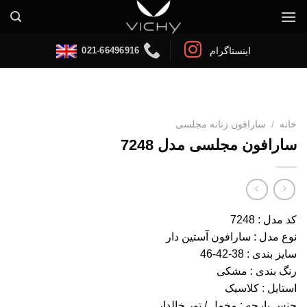
Ski
t
conten
021-66496916
اینستاگرام
خانه
/
سارافون زنانه مجلسی
سارافون مجلسی مدل 7248
کد مدل : 7248
نوع مدل : سارافون آستین دار
سایز بندی : 38-42-46
رنگ بندی : مشکی
استایل : کلاسیک
جنس پارچه : مخمل / تور خالدار