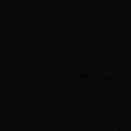
خانه
/
سارافون زنانه مجلسی
سارافون مدل 6359
سایز بندی : 38-42-46
رنگ بندی : مشکی-قرمز-شيری-ليمويی-بنفش- پنککی-مرجانی-
سرخابی
استایل : رسمی