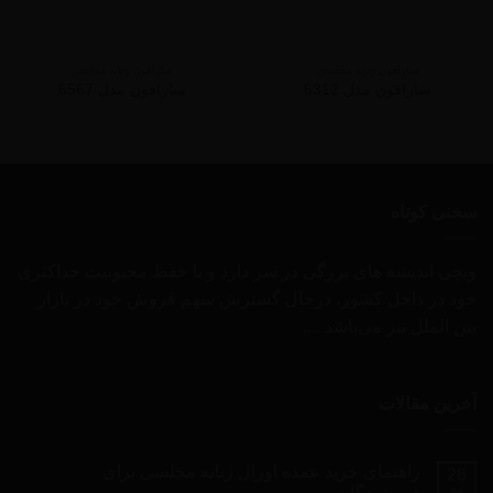
سارافون زنانه مجلسی
سارافون زنانه مجلسی
سارافون مدل 6312
سارافون مدل 6567
سخنی کوتاه
ویچی اندیشه های بزرگی در سر دارد و با حفظ محبوبیت حداکثری
خود در داخل کشور، درحال گسترش سهم فروش خود در بازار
بین الملل نیز می‌باشد ....
آخرین مقالات
راهنمای خرید عمده اورال زنانه مجلسی برای
26
مه
فروشندگان