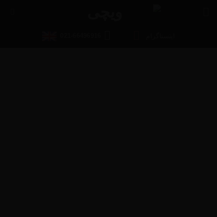
Ski
t
conten
021-66496916
اینستاگرام