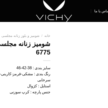
اس با ما
خانه
/
شومیز و بلوز زنانه مجلسی
شومیز زنانه مجلس
6775
سایز بندی : 38-42-46
رنگ بندی : مشکی-قرمز-کاربنی-
سرخابی
استایل : کژوال
جنس پارچه : کرپ سوزنی