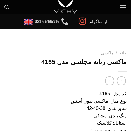
Ski
t
conten
021-66496916
اینستاگرام
خانه
/
ماکسی
ماکسی زنانه مجلسی مدل 4165
کد مدل: 4165
نوع مدل: ماکسی بدون آستین
سایز بندی: 38-40-42
رنگ بندی: مشکی
استایل: کلاسیک
جنس پارچه: مازراتی